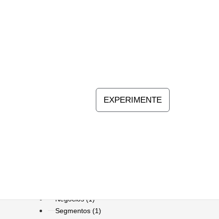
EXPERIMENTE
Artigos
(86)
Estoque
(11)
Financeiro
(3)
Negócios
(1)
Segmentos
(1)