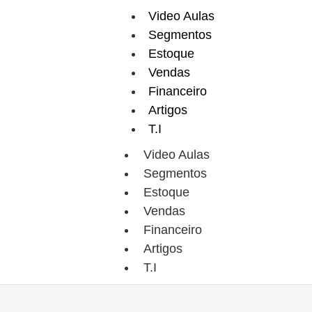
Video Aulas
Segmentos
Estoque
Vendas
Financeiro
Artigos
T.I
Pedido de Venda
Video Aulas
Segmentos
:
VENDAS
,
CATEGORIA:
VIDEO AULAS
Estoque
Vendas
DATA:
24/01/2025
AUTOR:
FÁBIO CALORE
Financeiro
Artigos
T.I