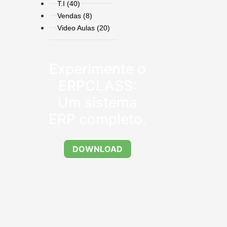
T.I
(40)
Vendas
(8)
Video Aulas
(20)
Experimente o
ERPCLASS:
Um sistema
ERP completo.
DOWNLOAD